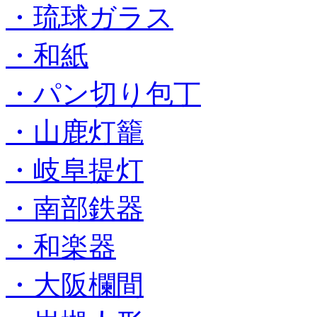
・琉球ガラス
・和紙
・パン切り包丁
・山鹿灯籠
・岐阜提灯
・南部鉄器
・和楽器
・大阪欄間