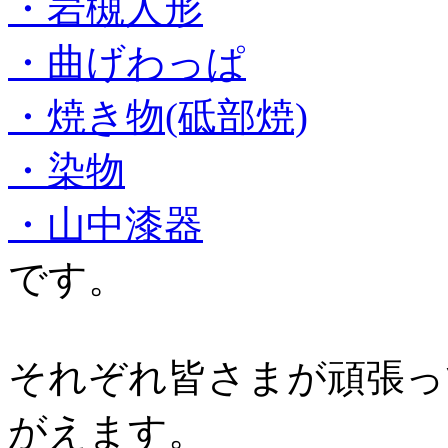
・岩槻人形
・曲げわっぱ
・焼き物(砥部焼)
・染物
・山中漆器
です。
それぞれ皆さまが頑張っ
がえます。