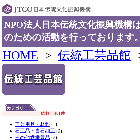
NPO法人日本伝統文化振興機構
のための活動を行っております
HOME
>
伝統工芸品館
総数：401件
工芸用具・材料
(1)
石工品・貴石細工
(9)
その他繊維製品
(7)