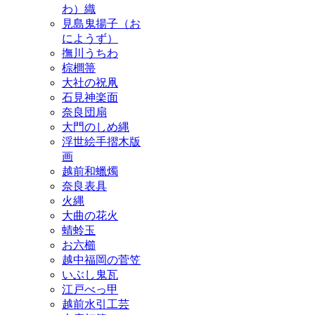
わ）織
見島鬼揚子（お
にようず）
撫川うちわ
棕櫚箒
大社の祝凧
石見神楽面
奈良団扇
大門のしめ縄
浮世絵手摺木版
画
越前和蠟燭
奈良表具
火縄
大曲の花火
蜻蛉玉
お六櫛
越中福岡の菅笠
いぶし鬼瓦
江戸べっ甲
越前水引工芸