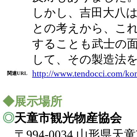
しかし、吉田大八
との考えから、こ
することも武士の
して、その製造法
http://www.tendocci.com/ko
関連URL
◆展示場所
◎
天童市観光物産協会
〒994-0034 山形県天童