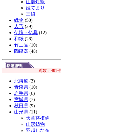
山鹿灯籠
姫てまり
三線
織物
(50)
人形
(29)
仏壇・仏具
(12)
和紙
(28)
竹工品
(10)
陶磁器
(48)
総数：401件
北海道
(3)
青森県
(10)
岩手県
(6)
宮城県
(7)
秋田県
(9)
山形県
(11)
天童将棋駒
山形鋳物
羽越しな布