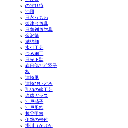
のぼり猿
油団
日永うちわ
焼津弓道具
日向剣道防具
金沢箔
結納飾
水引工芸
つる細工
日光下駄
春日部押絵羽子
板
津軽凧
津軽びいどろ
那須の篠工芸
琉球ガラス
江戸硝子
江戸風鈴
越谷甲冑
伊勢の根付
掛川（かけが