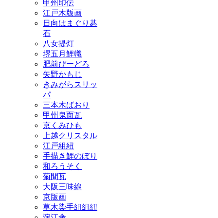
甲州印伝
江戸木版画
日向はまぐり碁
石
八女提灯
堺五月鯉幟
肥前びーどろ
矢野かもじ
きみがらスリッ
パ
三本木ばおり
甲州鬼面瓦
京くみひも
上越クリスタル
江戸組紐
手描き鯉のぼり
和ろうそく
菊間瓦
大阪三味線
京版画
草木染手組組紐
淀江傘