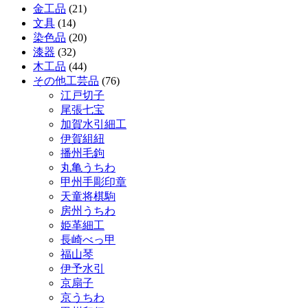
金工品
(21)
文具
(14)
染色品
(20)
漆器
(32)
木工品
(44)
その他工芸品
(76)
江戸切子
尾張七宝
加賀水引細工
伊賀組紐
播州毛鉤
丸亀うちわ
甲州手彫印章
天童将棋駒
房州うちわ
姫革細工
長崎べっ甲
福山琴
伊予水引
京扇子
京うちわ