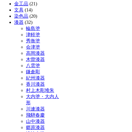
金工品
(21)
文具
(14)
染色品
(20)
漆器
(32)
輪島塗
津軽塗
秀衡塗
会津塗
高岡漆器
木曽漆器
八雲塗
鎌倉彫
紀州漆器
香川漆器
村上木彫堆朱
大内塗・大内人
形
川連漆器
飛騨春慶
山中漆器
郷原漆器