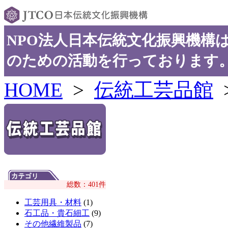
NPO法人日本伝統文化振興機構
のための活動を行っております
HOME
>
伝統工芸品館
総数：401件
工芸用具・材料
(1)
石工品・貴石細工
(9)
その他繊維製品
(7)