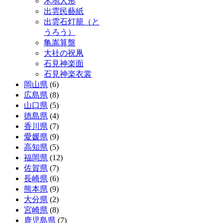
木地人形
出雲民藝紙
出雲石灯籠（と
うろう）
亀嵩算盤
大社の祝凧
石見神楽面
石見神楽衣裳
岡山県
(6)
広島県
(8)
山口県
(5)
徳島県
(4)
香川県
(7)
愛媛県
(9)
高知県
(5)
福岡県
(12)
佐賀県
(7)
長崎県
(6)
熊本県
(9)
大分県
(2)
宮崎県
(8)
鹿児島県
(7)