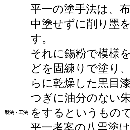
平一の塗手法は、
中塗せずに削り墨
す。
それに錫粉で模様
どを固練りで塗り
らに乾燥した黒目
つぎに油分のない
をするというもの
製法・工法
平一考案の八雲塗