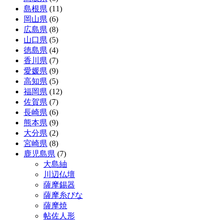
島根県
(11)
岡山県
(6)
広島県
(8)
山口県
(5)
徳島県
(4)
香川県
(7)
愛媛県
(9)
高知県
(5)
福岡県
(12)
佐賀県
(7)
長崎県
(6)
熊本県
(9)
大分県
(2)
宮崎県
(8)
鹿児島県
(7)
大島紬
川辺仏壇
薩摩錫器
薩摩糸びな
薩摩焼
帖佐人形