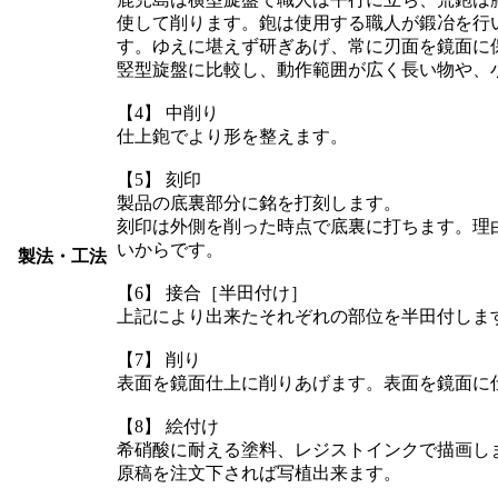
使して削ります。鉋は使用する職人が鍛冶を行
す。ゆえに堪えず研ぎあげ、常に刃面を鏡面に
竪型旋盤に比較し、動作範囲が広く長い物や、
【4】 中削り
仕上鉋でより形を整えます。
【5】 刻印
製品の底裏部分に銘を打刻します。
刻印は外側を削った時点で底裏に打ちます。理
いからです。
製法・工法
【6】 接合［半田付け］
上記により出来たそれぞれの部位を半田付しま
【7】 削り
表面を鏡面仕上に削りあげます。表面を鏡面に
【8】 絵付け
希硝酸に耐える塗料、レジストインクで描画し
原稿を注文下されば写植出来ます。