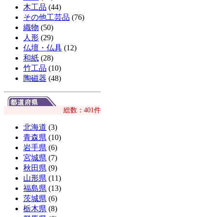
木工品
(44)
その他工芸品
(76)
織物
(50)
人形
(29)
仏壇・仏具
(12)
和紙
(28)
竹工品
(10)
陶磁器
(48)
総数：401件
北海道
(3)
青森県
(10)
岩手県
(6)
宮城県
(7)
秋田県
(9)
山形県
(11)
福島県
(13)
茨城県
(6)
栃木県
(8)