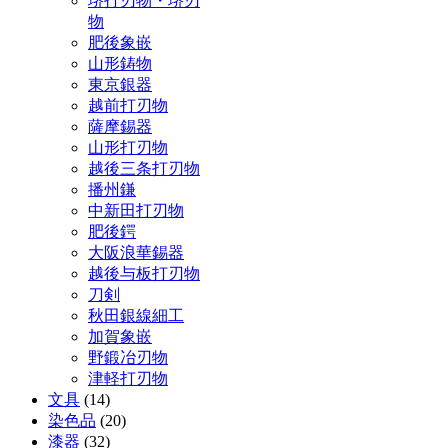
堺打刃物・堺刃
物
肥後象嵌
山形鋳物
東京銀器
越前打刃物
薩摩錫器
山形打刃物
越後三条打刃物
播州鎌
中新田打刃物
肥後鍔
大阪浪華錫器
越後与板打刃物
刀剣
秋田銀線細工
加賀象嵌
野鍛冶刃物
津軽打刃物
文具
(14)
染色品
(20)
漆器
(32)