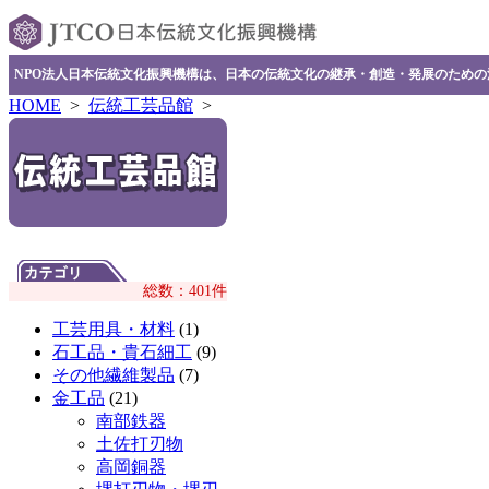
NPO法人日本伝統文化振興機構は、日本の伝統文化の継承・創造・発展のため
HOME
>
伝統工芸品館
>
総数：401件
工芸用具・材料
(1)
石工品・貴石細工
(9)
その他繊維製品
(7)
金工品
(21)
南部鉄器
土佐打刃物
高岡銅器