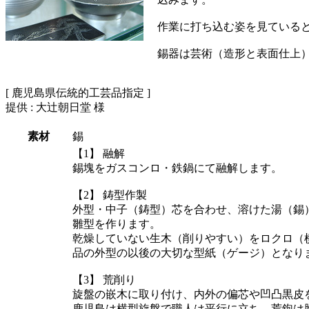
作業に打ち込む姿を見ている
錫器は芸術（造形と表面仕上
[ 鹿児島県伝統的工芸品指定 ]
提供 : 大辻朝日堂 様
素材
錫
【1】 融解
錫塊をガスコンロ・鉄鍋にて融解します。
【2】 鋳型作製
外型・中子（鋳型）芯を合わせ、溶けた湯（錫
雛型を作ります。
乾燥していない生木（削りやすい）をロクロ（
品の外型の以後の大切な型紙（ゲージ）となり
【3】 荒削り
旋盤の嵌木に取り付け、内外の偏芯や凹凸黒皮
鹿児島は横型旋盤で職人は平行に立ち、荒鉋は胸