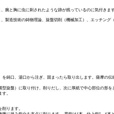
と、腕と胸に虫に刺されたような跡が残っているのに気付きま
）、製造技術の鋳物理論、旋盤切削（機械加工）、エッチング
）を鋳口、湯口から注ぎ、固まったら取り出します。薩摩の伝
横型旋盤）に取り付け、削りだし、次に厚紙で中心部位の形を
ます。
を削ります。
腋に挟み鉋台を支点に削ります。 荒鉋は1本、仕上鉋5、6本