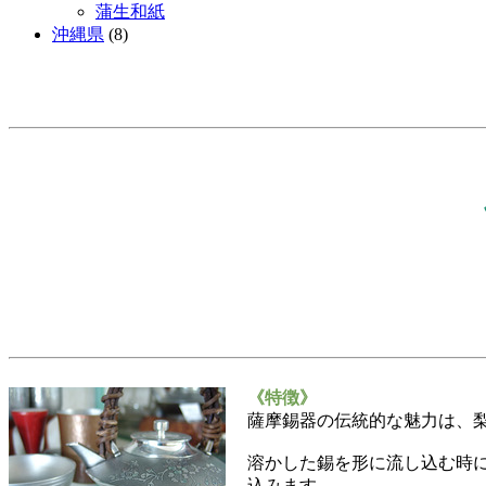
蒲生和紙
沖縄県
(8)
《特徴》
薩摩錫器の伝統的な魅力は、
溶かした錫を形に流し込む時
込みます。