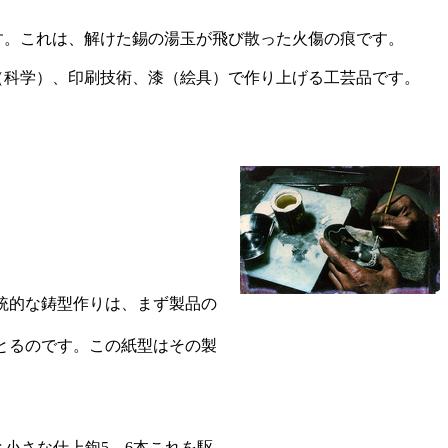
す。これは、解けた錫の湯玉が飛び散った火傷の痕です。
（科学）、印刷技術、漆（絵具）で作り上げる工芸品です。
統的な鋳型作りは、まず製品の
とるのです。この紙型はその製
と小さな仕上鉋5、6本これを駆