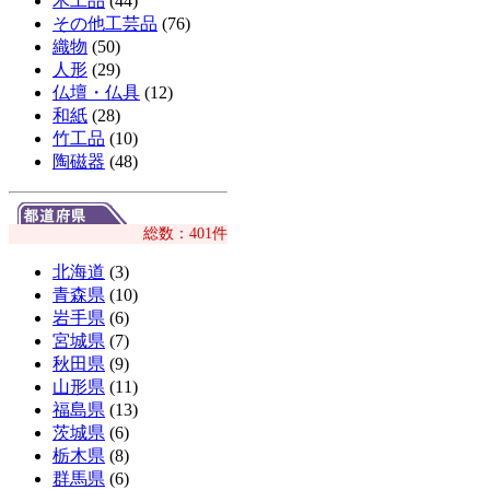
木工品
(44)
その他工芸品
(76)
織物
(50)
人形
(29)
仏壇・仏具
(12)
和紙
(28)
竹工品
(10)
陶磁器
(48)
総数：401件
北海道
(3)
青森県
(10)
岩手県
(6)
宮城県
(7)
秋田県
(9)
山形県
(11)
福島県
(13)
茨城県
(6)
栃木県
(8)
群馬県
(6)