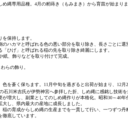
しめ縄専用品種。4月の籾蒔き（もみまき）から育苗が始まり
りを保持します。
側のハカマと呼ばれる色の悪い部分を取り除き、長さごとに選
る「ひげ」と呼ばれる稲の先を取り除き綺麗にします。
）や紙、飾りなどを取り付けて完成。
、わらの飾り。
色を蒼く保ちます。11月中旬を過ぎると出荷が始まり、12月
門の石川米吉氏が伊勢神宮へ参拝した折、しめ縄に感銘し技術を
要が増大し、副業としてのしめ縄作りが本格化。昭和30～40
拡大し、県内最大の産地に成長しました。
降、稲の育成からしめ縄の生産までを一貫して行い、一つずつ丹
を徹底しています。