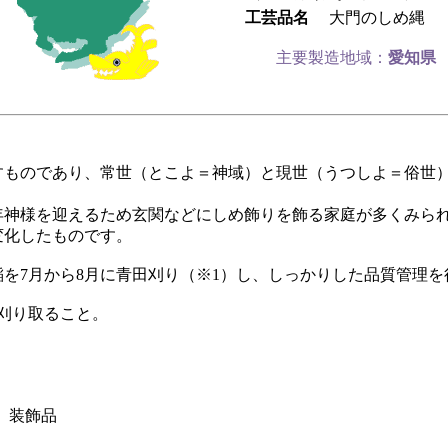
工芸品名
大門のしめ縄
主要製造地域：
愛知県
すものであり、常世（とこよ＝神域）と現世（うつしよ＝俗世
年神様を迎えるため玄関などにしめ飾りを飾る家庭が多くみら
変化したものです。
を7月から8月に青田刈り（※1）し、しっかりした品質管理
刈り取ること。
、装飾品