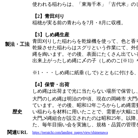
使われる稲わらは、「東海千本」「古代米」の
【2】青田刈り
稲穂が実る前の青わらを7月・8月に収穫。
【3】しめ縄生産
青田刈りした稲わらを乾燥機を使って、色と香
製法・工法
乾燥させた稲わらはスグリという作業にて、外
縄を綯います。その後、表面にたくさん出てい
出来上がったしめ縄に〆の子（しめのこ[※1]
※1・・・しめ縄に紙垂 (しで) とともに付ける
【4】保管・出荷
しめ縄は出荷まで光に当たらない場所で保管し、
大門のしめ縄は明治の中頃、現在の岡崎市 大
ています。その後、昭和12年ごろからしめ縄需
歴史
い稲わらを材料に用いたことで、需要が大幅に
大門乄縄組合が設立されたのは昭和25年。以
た、毎年目揃い会を実施し、規格・品質の管理
関連URL
https://peraichi.com/landing_pages/view/shimenawa