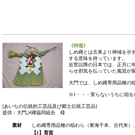
《特徴》
しめ縄とは古来より神域を示
する意味を持っています。
近世以降の日本では、正月に
らせ邪気を払っていた風習が
大門では、しめ縄専用品種の稲
※1・・・実らないうちに稲を
[あいちの伝統的工芸品及び郷土伝統工芸品]
提供：大門乄縄協同組合 様
素材
しめ縄専用品種の稲わら（東海千本、古代米）
【1】育苗