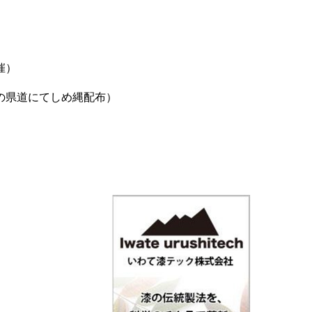
催）
の県道にてしめ縄配布）