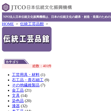
NPO法人日本伝統文化振興機構は、日本の伝統文化の継承・創造・発展のため
HOME
>
伝統工芸品館
>
総数：401件
工芸用具・材料
(1)
石工品・貴石細工
(9)
その他繊維製品
(7)
金工品
(21)
文具
(14)
染色品
(20)
漆器
(32)